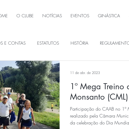
OME
O CLUBE
NOTÍCIAS
EVENTOS
GINÁSTICA
OS E CONTAS
ESTATUTOS
HISTÓRIA
REGULAMENT
ÃOS SOCIAIS
11 de abr. de 2023
1º Mega Treino 
Monsanto (CML)
Participação do CAAB no 1º 
realizado pela Câmara Munici
da celebração do Dia Mundial