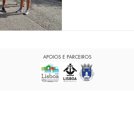
APOIOS E PARCEIROS
© CAAB Clube Atletismo Amigos de Belém, Portugal
Telefone: 963 768 854 - Criado por
DAME.PT