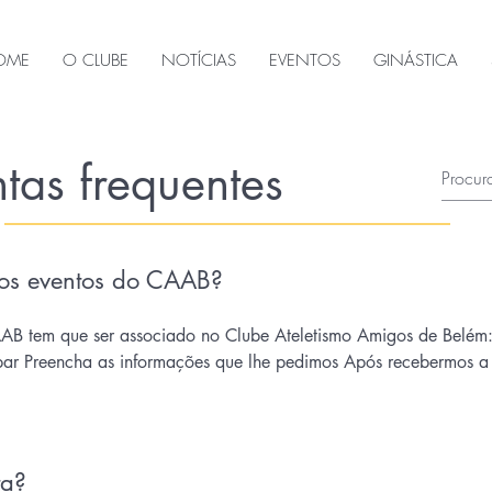
OME
O CLUBE
NOTÍCIAS
EVENTOS
GINÁSTICA
tas frequentes
nos eventos do CAAB?
CAAB tem que ser associado no Clube Ateletismo Amigos de Belé
ipar Preencha as informações que lhe pedimos Após recebermos 
ta?