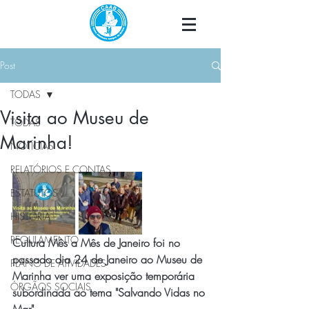
Post
TODAS
Visita ao Museu de
TODAS
Marinha!
NOTÍCIAS
RELATÓRIOS E CONTAS
ESTATUTOS
HISTÓRIA
REGULAMENTO
Cultura Mês a Mês de Janeiro foi no 
passado dia 24 de Janeiro ao Museu de 
PLANO DE ATIVIDADES
Marinha ver uma exposição temporária 
ÓRGÃOS SOCIAIS
subordinada ao tema "Salvando Vidas no 