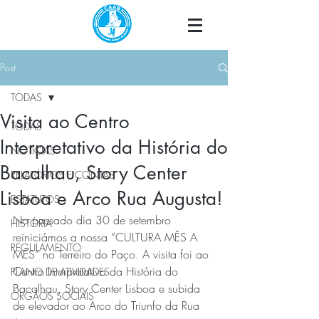
Post
TODAS
Visita ao Centro
TODAS
Interpretativo da História do
NOTÍCIAS
Bacalhau, Story Center
RELATÓRIOS E CONTAS
Lisboa e Arco Rua Augusta!
ESTATUTOS
No passado dia 30 de setembro 
HISTÓRIA
reiniciámos a nossa “CULTURA MÊS A 
REGULAMENTO
MÊS” no Terreiro do Paço. A visita foi ao 
Centro Interpretativo da História do 
PLANO DE ATIVIDADES
Bacalhau, Story Center Lisboa e subida 
ÓRGÃOS SOCIAIS
de elevador ao Arco do Triunfo da Rua 