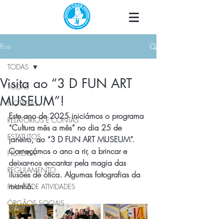
Post
TODAS
Visita ao “3 D FUN ART
TODAS
MUSEUM”!
NOTÍCIAS
Este ano de 2025 iniciámos o programa 
RELATÓRIOS E CONTAS
“Cultura mês a mês” no dia 25 de 
ESTATUTOS
janeiro, ao “3 D FUN ART MUSEUM”. 
Começámos o ano a rir, a brincar e 
HISTÓRIA
deixar-nos encantar pela magia das 
REGULAMENTO
ilusões de ótica. Algumas fotografias da 
manhã.
PLANO DE ATIVIDADES
ÓRGÃOS SOCIAIS