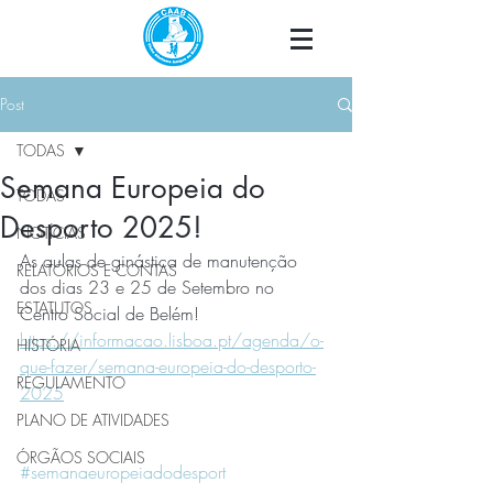
Post
TODAS
Semana Europeia do
TODAS
Desporto 2025!
NOTÍCIAS
As aulas de ginástica de manutenção 
RELATÓRIOS E CONTAS
dos dias 23 e 25 de Setembro no 
ESTATUTOS
Centro Social de Belém!
https://informacao.lisboa.pt/agenda/o-
HISTÓRIA
que-fazer/semana-europeia-do-desporto-
REGULAMENTO
2025
PLANO DE ATIVIDADES
ÓRGÃOS SOCIAIS
#semanaeuropeiadodesport