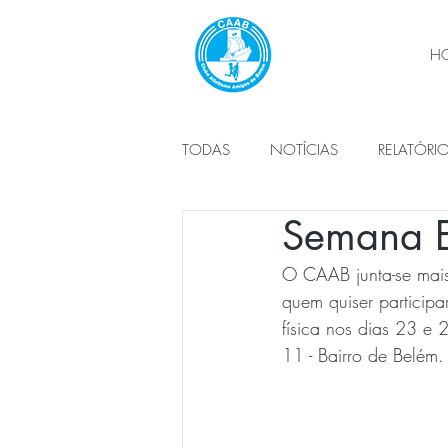
H
TODAS
NOTÍCIAS
RELATÓRI
Semana E
PLANO DE ATIVIDADES
ÓRG
O CAAB junta-se mais
quem quiser particip
física nos dias 23 e
11 - Bairro de Belém.