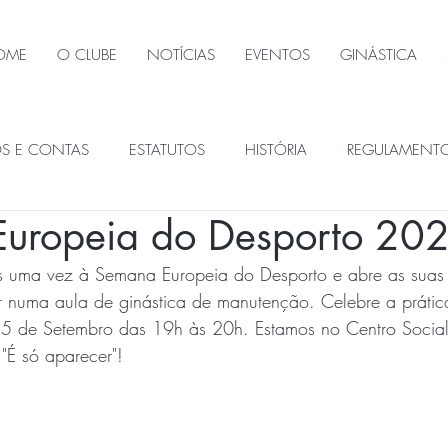
OME
O CLUBE
NOTÍCIAS
EVENTOS
GINÁSTICA
OS E CONTAS
ESTATUTOS
HISTÓRIA
REGULAMENT
uropeia do Desporto 20
ÃOS SOCIAIS
 uma vez à Semana Europeia do Desporto e abre as suas 
ar numa aula de ginástica de manutenção. Celebre a prátic
 25 de Setembro das 19h às 20h. Estamos no Centro Socia
 "É só aparecer"!