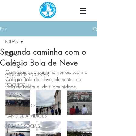
Post
TODAS
Segunda caminha com o
TODAS
Colégio Bola de Neve
NOTÍCIAS
Continuamos a caminhar juntos...com o 
RELATÓRIOS E CONTAS
Colégio Bola de Neve, elementos da 
ESTATUTOS
Junta de Belém e  da Comunidade.
HISTÓRIA
REGULAMENTO
PLANO DE ATIVIDADES
ÓRGÃOS SOCIAIS