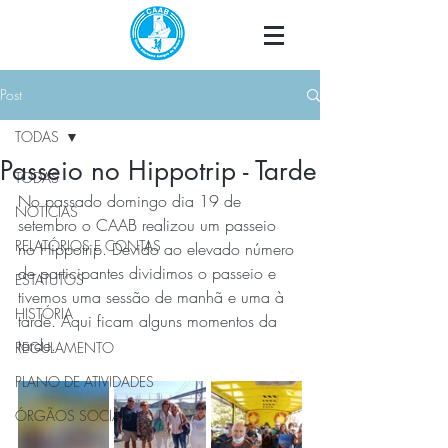
Post
TODAS
Passeio no Hippotrip - Tarde
TODAS
No passado domingo dia 19 de 
NOTÍCIAS
setembro o CAAB realizou um passeio 
RELATÓRIOS E CONTAS
no Hippotrip. Devido ao elevado número 
de participantes dividimos o passeio e 
ESTATUTOS
tivemos uma sessão de manhã e uma à 
HISTÓRIA
tarde. Aqui ficam alguns momentos da 
tarde.
REGULAMENTO
PLANO DE ATIVIDADES
ÓRGÃOS SOCIAIS