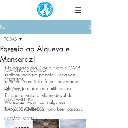
Post
TODAS
Passeio ao Alqueva e
TODAS
Monsaraz!
NOTÍCIAS
No passado dia 7 de outubro o CAAB 
RELATÓRIOS E CONTAS
realizou mais um passeio. Desta vez 
ESTATUTOS
rumámos para Sul e fomos navegar no 
Alqueva (o maior lago artificial da 
HISTÓRIA
Europa) e visitar a vila medieval de 
REGULAMENTO
Monsaraz. Aqui ficam algumas 
fotografias deste dia muito bem passado.
PLANO DE ATIVIDADES
ÓRGÃOS SOCIAIS