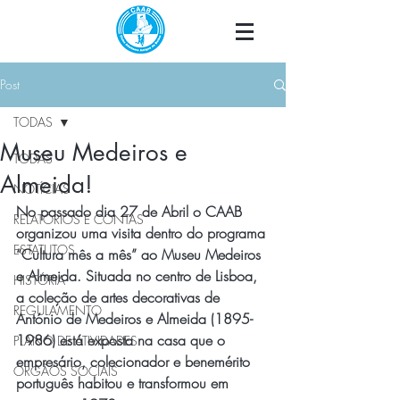
Post
TODAS
Museu Medeiros e
TODAS
Almeida!
NOTÍCIAS
No passado dia 27 de Abril o CAAB 
RELATÓRIOS E CONTAS
organizou uma visita dentro do programa 
ESTATUTOS
“Cultura mês a mês” ao Museu Medeiros 
e Almeida. Situada no centro de Lisboa, 
HISTÓRIA
a coleção de artes decorativas de 
REGULAMENTO
António de Medeiros e Almeida (1895-
1986) está exposta na casa que o 
PLANO DE ATIVIDADES
empresário, colecionador e benemérito 
ÓRGÃOS SOCIAIS
português habitou e transformou em 