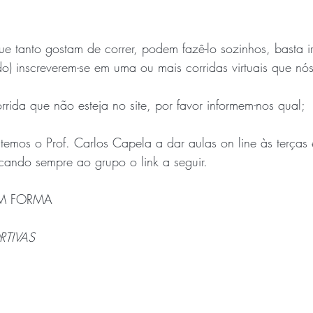
que tanto gostam de correr, podem fazê-lo sozinhos, basta i
o) inscreverem-se em uma ou mais corridas virtuais que nó
ida que não esteja no site, por favor informem-nos qual;  
temos o Prof. Carlos Capela a dar aulas on line às terças e
cando sempre ao grupo o link a seguir.
EM FORMA
TIVAS