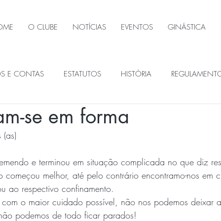
OME
O CLUBE
NOTÍCIAS
EVENTOS
GINÁSTICA
OS E CONTAS
ESTATUTOS
HISTÓRIA
REGULAMENT
m-se em forma
ÃOS SOCIAIS
 (as)
emendo e terminou em situação complicada no que diz resp
o começou melhor, até pelo contrário encontramo-nos em ci
ou ao respectivo confinamento.
com o maior cuidado possível, não nos podemos deixar a
não podemos de todo ficar parados!