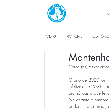
H
TODAS
NOTÍCIAS
RELATÓRI
Mantenha
PLANO DE ATIVIDADES
ÓRG
Caros (as) Associados
O ano de 2020 foi tr
Infelizmente 2021 nã
dramáticas o que lev
No entanto e embora 
podemos desanimar, 