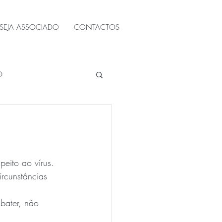
SEJA ASSOCIADO
CONTACTOS
O
eito ao vírus. 
rcunstâncias  
bater, não 