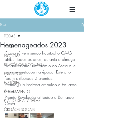
Post
TODAS
Homenageados 2023
TODAS
Como já vem sendo habitual o CAAB 
NOTÍCIAS
atribui todos os anos, durante o almoço 
RELATÓRIOS E CONTAS
de aniversário, um prémio ao Atleta que 
mais se destacou na época. Este ano 
ESTATUTOS
foram atribuídos 2 prémios:
HISTÓRIA
Prémio Júlio Pedrosa atribuído a Eduardo 
Neves
REGULAMENTO
Prémio Revelação atribuído a Bernardo 
PLANO DE ATIVIDADES
Costa
ÓRGÃOS SOCIAIS