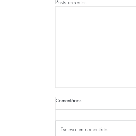
Posts recentes
Alterações Estatutos 2014
Comentários
Alteração Estatutos do Clube
Atletismo Amigos de Belém
Visualizar
Escreva um comentário