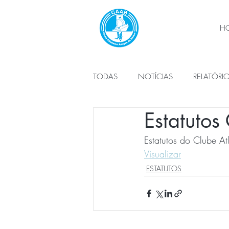
H
TODAS
NOTÍCIAS
RELATÓRI
Estatuto
PLANO DE ATIVIDADES
ÓRG
Estatutos do Clube A
Visualizar
ESTATUTOS