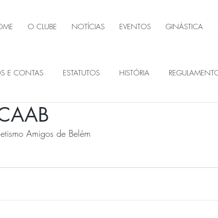
OME
O CLUBE
NOTÍCIAS
EVENTOS
GINÁSTICA
OS E CONTAS
ESTATUTOS
HISTÓRIA
REGULAMENT
s CAAB
ÃOS SOCIAIS
tletismo Amigos de Belém 