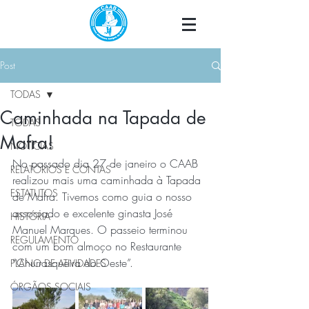
Post
TODAS
Caminhada na Tapada de
TODAS
Mafra!
NOTÍCIAS
No passado dia 27 de janeiro o CAAB 
RELATÓRIOS E CONTAS
realizou mais uma caminhada à Tapada 
ESTATUTOS
de Mafra. Tivemos como guia o nosso 
associado e excelente ginasta José 
HISTÓRIA
Manuel Marques. O passeio terminou 
REGULAMENTO
com um bom almoço no Restaurante 
“Churrasqueira do Oeste”.
PLANO DE ATIVIDADES
ÓRGÃOS SOCIAIS