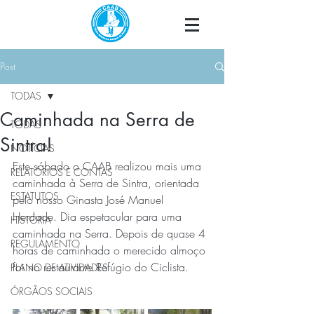
Post
TODAS
Caminhada na Serra de
TODAS
Sintra!
NOTÍCIAS
Este sábado o CAAB realizou mais uma 
RELATÓRIOS E CONTAS
caminhada à Serra de Sintra, orientada 
ESTATUTOS
pelo nosso Ginasta José Manuel 
Herdade. Dia espetacular para uma 
HISTÓRIA
caminhada na Serra. Depois de quase 4 
REGULAMENTO
horas de caminhada o merecido almoço 
foi no restaurante Refúgio do Ciclista.
PLANO DE ATIVIDADES
ÓRGÃOS SOCIAIS