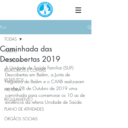
Post
TODAS
Caminhada das
TODAS
Descobertas 2019
NOTÍCIAS
A Unidade de Saúde Familiar (SUF) 
RELATÓRIOS E CONTAS
Descobertas em Belém, a Junta de 
ESTATUTOS
Freguesia de Belém e o CAAB realizaram 
no dia 28 de Outubro de 2019 uma 
HISTÓRIA
caminhada para comemorar os 10 as de 
REGULAMENTO
existência da referia Unidade de Saúde.
PLANO DE ATIVIDADES
ÓRGÃOS SOCIAIS