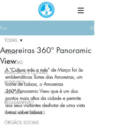
Post
TODAS
Amoreiras 360° Panoramic
TODAS
View
NOTÍCIAS
A “Cultura mês a mês” de Março foi às 
RELATÓRIOS E CONTAS
emblemáticas Torres das Amoreiras, um 
ESTATUTOS
ícone de Lisboa, o Amoreiras 
360° Panoramic View que é um dos 
HISTÓRIA
pontos mais altos da cidade e permite 
REGULAMENTO
aos seus visitantes desfrutar de uma vista 
única sobre Lisboa.
PLANO DE ATIVIDADES
ÓRGÃOS SOCIAIS