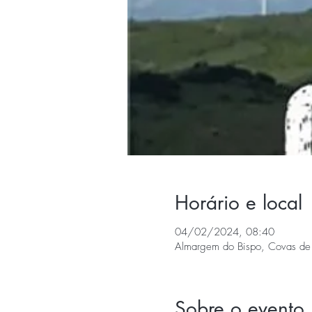
Horário e local
04/02/2024, 08:40
Almargem do Bispo, Covas de 
Sobre o evento