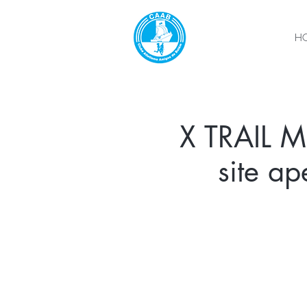
H
X TRAIL M
site a