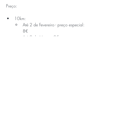
Preço:
10km:
Até 2 de Fevereiro - preço especial: 
8€
Até 9 de Março: 9€
No dia do evento - última-hora: 10€
5km:
Saiba Mais >
APOIOS E PARCEIROS