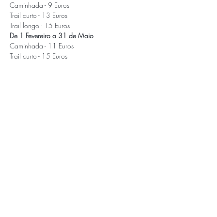
Caminhada - 9 Euros

Trail curto - 13 Euros

Trail longo - 15 Euros
De 1 Fevereiro a 31 de Maio
Caminhada - 11 Euros

Trail curto - 15 Euros

Trail longo - 17 Euros
De 01 Junho a 24 de Junho
Caminhada - 13 Euros

Trail curto - 17 Euros

Trail longo - 19 Euros
APOIOS E PARCEIROS