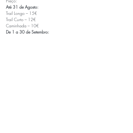
Preço:
Até 31 de Agosto:
Trail Longo – 15€

Trail Curto – 12€

Caminhada – 10€
De 1 a 30 de Setembro:
Trail Longo – 17€

Trail Curto – 14€

Caminhada – 11€
De 1 a 22 de Outubro:
Trail Longo – 20€

Trail Curto – 16€

Caminhada – 12€
APOIOS E PARCEIROS