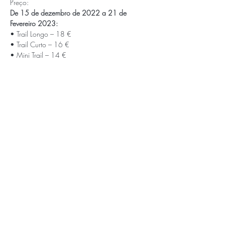
Preço:
De 15 de dezembro de 2022 a 21 de 
Fevereiro 2023:
• Trail Longo – 18 €

• Trail Curto – 16 €

• Mini Trail – 14 €

• Caminhada – 12 €
De 22 de fevereiro a 01 de Março 2023:
• Trail Longo – 20 €

• Trail Curto – 18 €

• Mini Trail – 16 €

• Caminhada – 12 €
Almoço 
(opcional) – 6,50 €
APOIOS E PARCEIROS