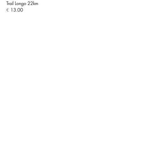
€
 13.00
APOIOS E PARCEIROS