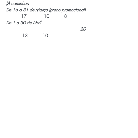
(A caminhar)
De 15 a 31 de Março (preço promocional) 
17              10            8
De 1 a 30 de Abril 
                                                            20
             13            10
De 1 de Maio a 9 de Junho 
                                          21
              14 
           10
APOIOS E PARCEIROS