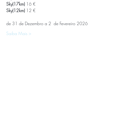
Sky(17km) 
16 €
Sky(12km) 
12 €
de 31 de Dezembro a 2  de Fevereiro 2026
Saiba Mais >
APOIOS E PARCEIROS