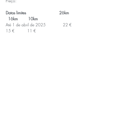
Preço:
Datas limites                             26km     
  16km         10km
Até 1 de abril de 2025               22 €          
15 €           11 €
2-04–2025   a 
12-05–2025                                    26 €     
     19 €          15 €
Saiba Mais >
APOIOS E PARCEIROS