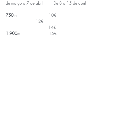
750m                            
10€ 
                          12€ 
                                     14€
1.900m                         
15€ 
                          17€ 
                                     19€
3.800m                         
18€ 
                         20€ 
                                     22€
APOIOS E PARCEIROS