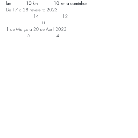
km            10 km             10 km a caminhar
De 17 a 28 Fevereiro 2023 
                      14                   12 
                           10
1 de Março a 20 de Abril 2023 
               16                   14 
                           11
1 a 28 de Maio 2023                              18 
                  16                            12
APOIOS E PARCEIROS