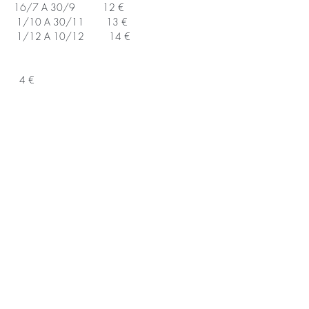
16/7 A 30/9          12 €

 1/10 A 30/11        13 €  

 1/12 A 10/12         14 €

  4 €
                                   PROVA 5 KM
 (a correr 
ou andar)
16/7 A 10/12            10 €
APOIOS E PARCEIROS