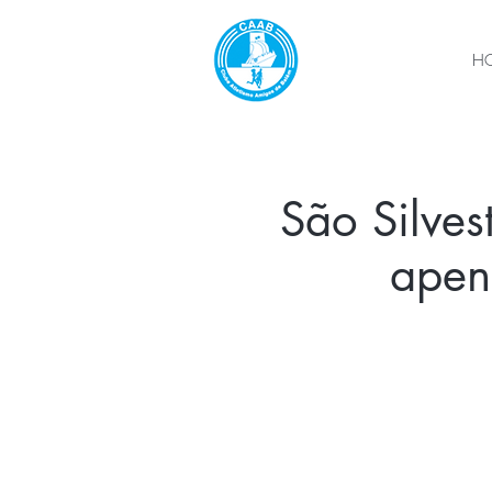
H
São Silves
apen