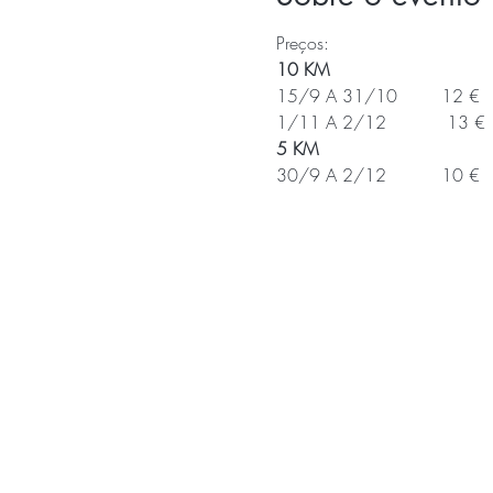
Preços:
10 KM
15/9 A 31/10        12 €  
1/11 A 2/12           13 €
5 KM
30/9 A 2/12          10 €