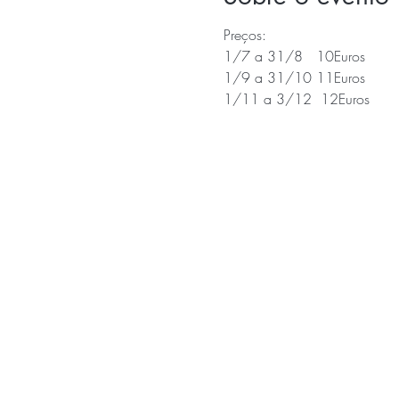
Preços:
1/7 a 31/8   10Euros
1/9 a 31/10 11Euros
1/11 a 3/12  12Euros