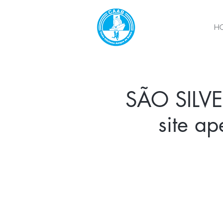
H
SÃO SILVE
site a