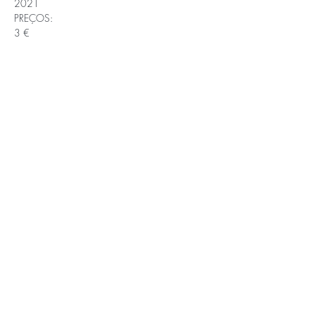
2021
PREÇOS: 
3 €
APOIOS E PARCEIROS