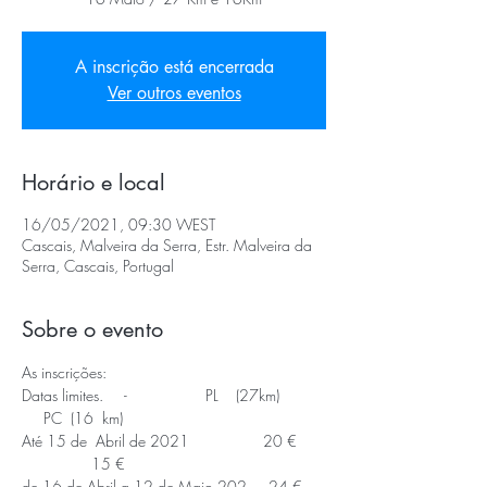
A inscrição está encerrada
Ver outros eventos
Horário e local
16/05/2021, 09:30 WEST
Cascais, Malveira da Serra, Estr. Malveira da
Serra, Cascais, Portugal
Sobre o evento
As inscrições:
Datas limites.     -                  PL    (27km) 
     PC  (16  km)  
Até 15 de  Abril de 2021                 20 €  
                15 €      
de 16 de Abril a 12 de Maio 202     24 €  