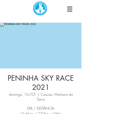
PENINHA SKY RACE
2021
domingo, 16/05
  |  
Cascais, Malveira da
Serra
DIA / DISTÂNCIA
16 Maio / 27 Km e 16Km