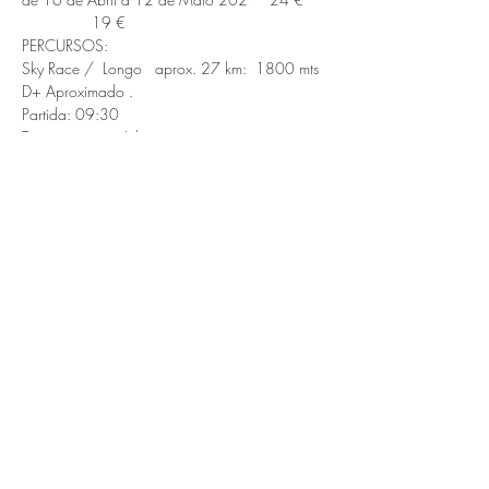
                19 €
PERCURSOS: 

Sky Race /  Longo   aprox. 27 km:  1800 mts 
D+ Aproximado .

Partida: 09:30

Tempo máximo 6 horas 

Sky Race /  Curto  aprox. - 16 km:  1000 mts 
D+ Aproximado . 

Partida : 10:00

Tempo máximo  5 horas
APOIOS E PARCEIROS