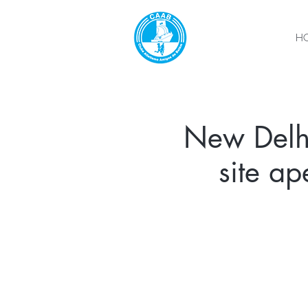
H
New Delhi 
site a