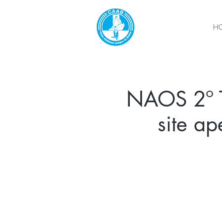
H
NAOS 2º Tr
site a