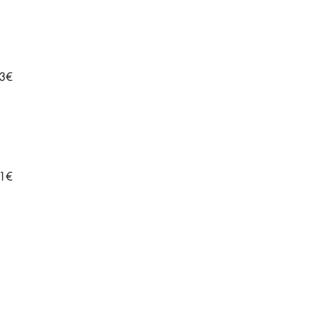
3€
1€