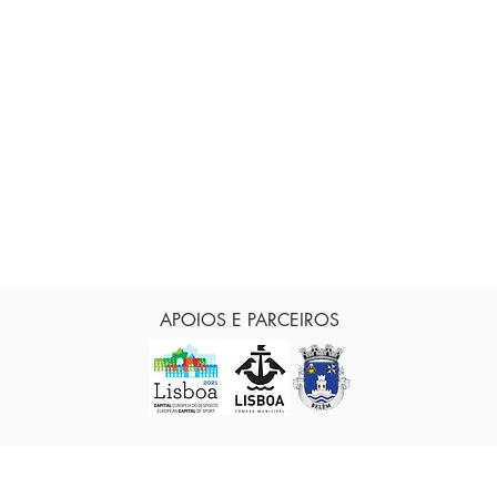
APOIOS E PARCEIROS
© CAAB Clube Atletismo Amigos de Belém, Portugal
Telefone: 963 768 854 - Criado por
DAME.PT