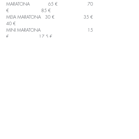
MARATONA              65 €                       70 
€                          85 € 
MEIA MARATONA   30 €                      35 €                         
40 € 
MINI MARATONA                                    15 
€                        17,5 €
Saiba Mais >
APOIOS E PARCEIROS