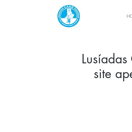
H
Lusíadas 
site a