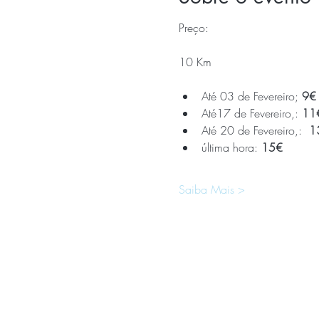
Preço:
10 Km 
Até 03 de Fevereiro; 
9€
Até17 de Fevereiro,: 
11
Até 20 de Fevereiro,:  
1
última hora: 
15€
Saiba Mais >