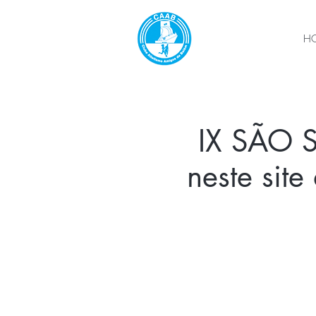
H
IX SÃO S
neste sit