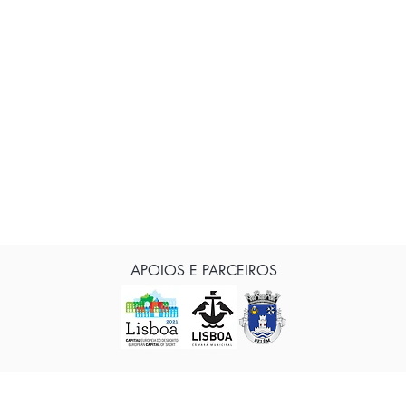
APOIOS E PARCEIROS
© CAAB Clube Atletismo Amigos de Belém, Portugal
Telefone: 963 768 854 - Criado por
DAME.PT