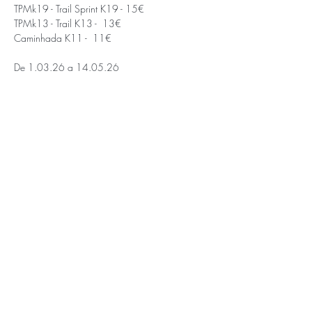
TPMk19 - Trail Sprint K19 - 15€
TPMk13 - Trail K13 -  13€
Caminhada K11 -  11€
De 1.03.26 a 14.05.26
Saiba Mais >
APOIOS E PARCEIROS