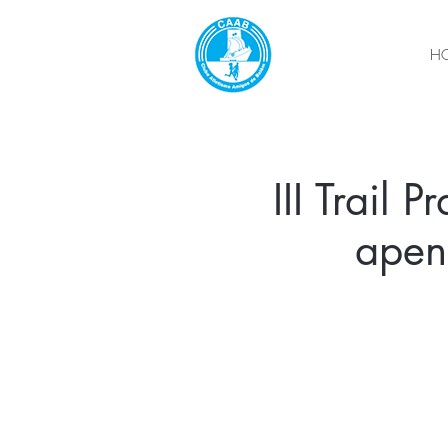
H
III Trail 
apen