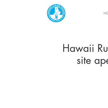
H
Hawaii Run
site a