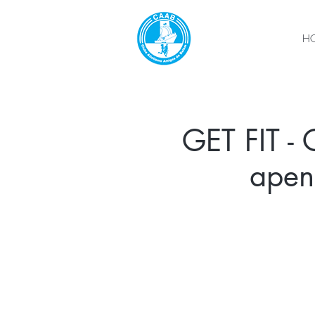
H
GET FIT - C
apen