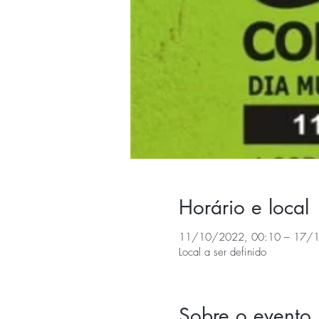
Horário e local
11/10/2022, 00:10 – 17/1
Local a ser definido
Sobre o evento