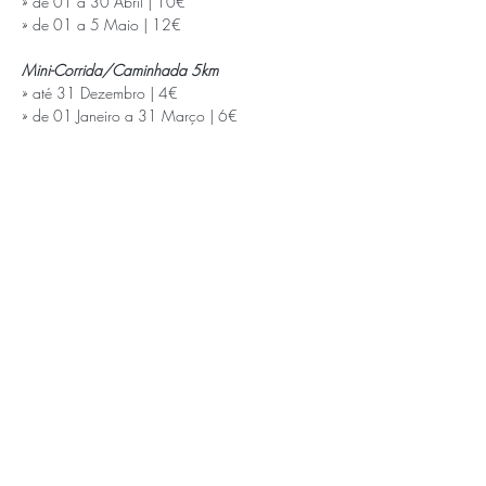
» de 01 a 30 Abril | 10€

Mini-Corrida/Caminhada 5km
» até 31 Dezembro | 4€

» de 01 Janeiro a 31 Março | 6€

» de 01 a 30 Abril | 8€

» de 01 a 5 Maio | 10€
ENTREGA DO KIT PARTICIPANTE
 Sábado, 9 Maio, entre as 11h00 e as 
19h30, no Forum Barreiro. 
APOIOS E PARCEIROS