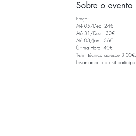
Sobre o evento
Preço:
Até 05/Dez  24€
Até 31/Dez   30€
Até 03/Jan   36€
Última Hora  40€
T-shirt técnica acresce 3.00€
Levantamento do kit partici