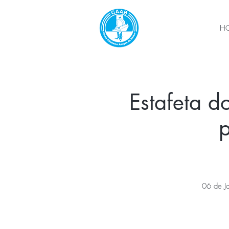
H
Estafeta do
06 de Ja