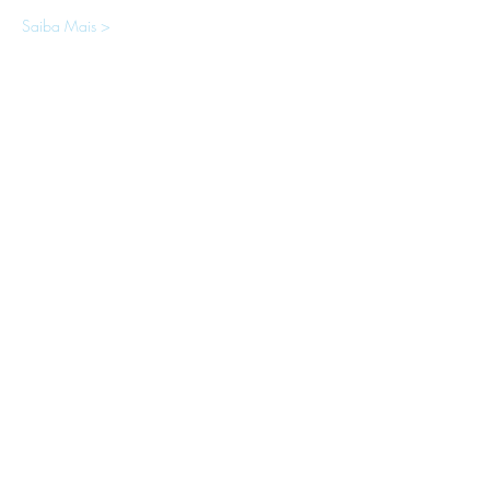
Saiba Mais >
APOIOS E PARCEIROS