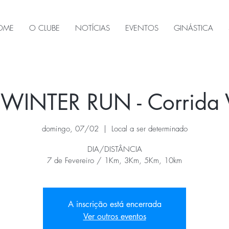
OME
O CLUBE
NOTÍCIAS
EVENTOS
GINÁSTICA
INTER RUN - Corrida V
domingo, 07/02
  |  
Local a ser determinado
DIA/DISTÂNCIA
7 de Fevereiro / 1Km, 3Km, 5Km, 10km
A inscrição está encerrada
Ver outros eventos