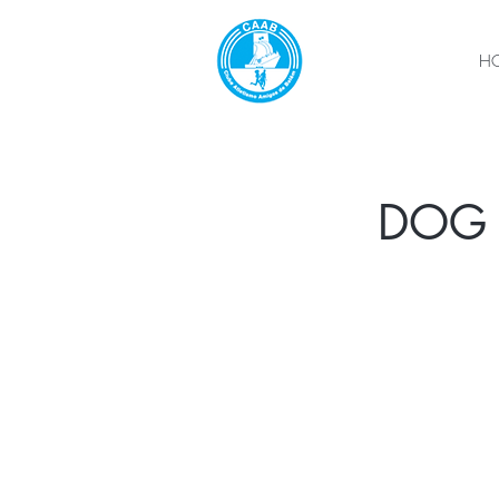
H
DOG W