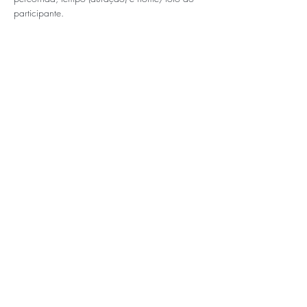
participante.
APOIOS E PARCEIROS