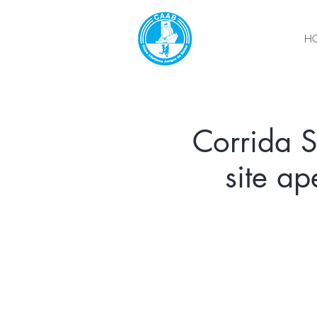
H
Corrida S
site a