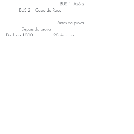
                                             BUS 1  Azóia 
           BUS 2    Cabo da Roca
                                           Antes da prova 
             Depois da prova
Do 1 ao 1000                 20 de Julho 
              19,00 €                         21,00 € 
                           23,00 €
Do 1001 ao 2000   Após fecho fase I 
         23,00 €                         25,00 € 
                           27,00 €
Saiba Mais >
APOIOS E PARCEIROS